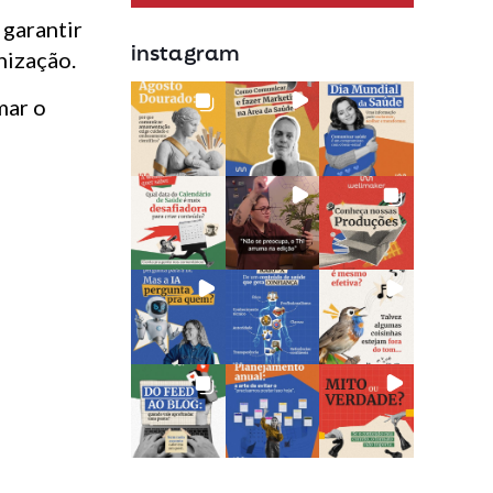
 garantir
instagram
nização.
mar o