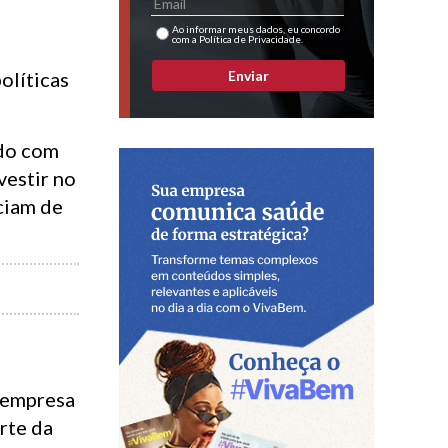
Ao informar meus dados, eu concordo
com a Política de Privacidade.
Enviar
olíticas
ndo com
vestir no
ciam de
a empresa
rte da