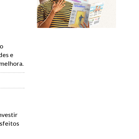
 o
des e
melhora.
nvestir
sfeitos