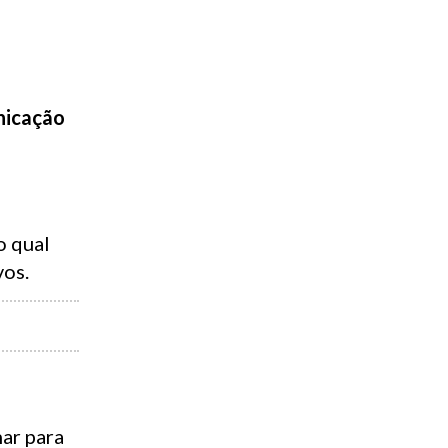
nicação
o qual
vos.
ar para