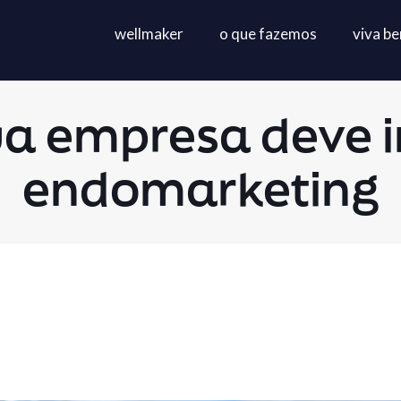
wellmaker
o que fazemos
viva b
ua empresa deve i
endomarketing