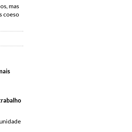
ios, mas
is coeso
mais
e
trabalho
tunidade