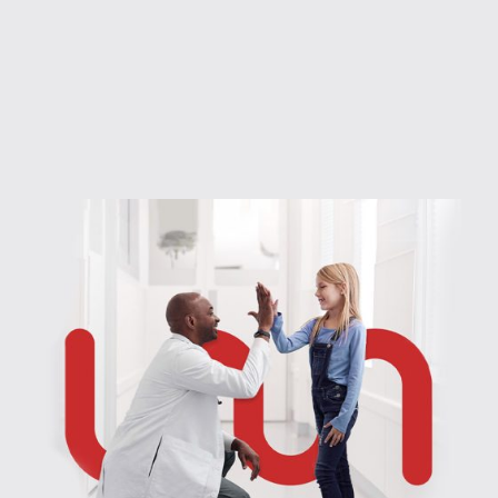
A todos.
Em qualquer lugar.
A cada entrega.
Não é a toa que esse é o nosso
VALOR
e a
gente leva muito, mas muito a sério!