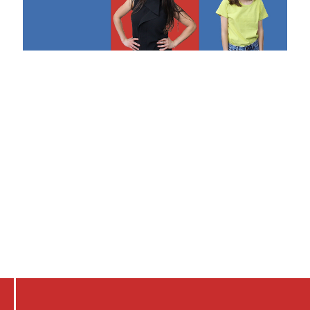
Somos jornalistas científicos,
consultores em saúde, nutricionistas,
biomédicos, publicitários, designers,
administradores, advogados,
especialistas em marketing digital.
Nosso mantra é: cliente que entra, fica. O time
comercial trabalha lado a lado com o atendimento
em toda a jornada com o cliente. Afinal, se
vendeu, tem que entregar.