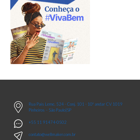
Rua Pais Leme, 524 - Conj. 101 - 10º andar CV 1019
Pinheiros – São Paulo|SP
+55 11 91474-0502
contato@wellmaker.com.br