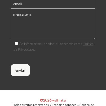
Ao informar meus dados, eu concordo com a
Política
de Privacidade.
©2026
wellmaker
Todos direitos reservados ▪
Trabalhe conosco
▪
Política de