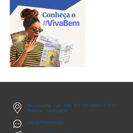
Rua Pais Leme, 524 - Conj. 101 - 10º andar CV 1019
Pinheiros – São Paulo|SP
+55 11 91474-0502