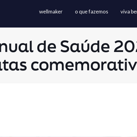
wellmaker
o que fazemos
viva b
nual de Saúde 202
tas comemorati