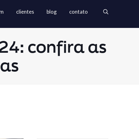
em
clientes
blog
contato
4: confira as
vas