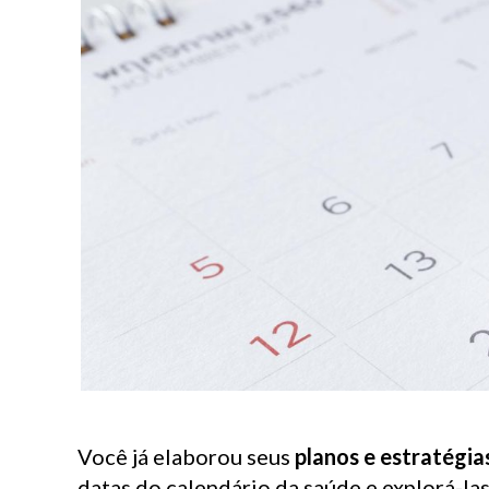
Você já elaborou seus
planos e estratégi
datas do calendário da saúde e explorá-la