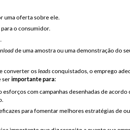
.
 uma oferta sobre ele.
r para o consumidor.
.
nload
de uma amostra ou uma demonstração do se
de converter os
leads
conquistados, o emprego ade
 ser
importante para:
do esforços com campanhas desenhadas de acordo 
o.
eficazes para fomentar melhores estratégias de o
rica importante que diz respeito a quanto sua emp