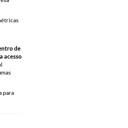
métricas
entro de
ha acesso
al
umas
a para