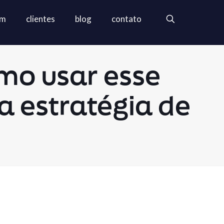
em
clientes
blog
contato
omo usar esse
a estratégia de