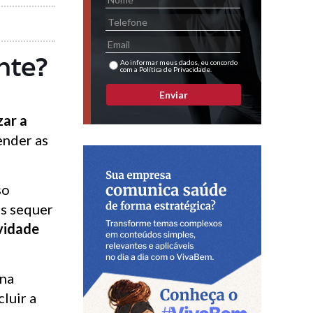
nte?
Ao informar meus dados, eu concordo
com a Política de Privacidade.
Enviar
zar a
ender as
so
es sequer
vidade
 na
cluir a