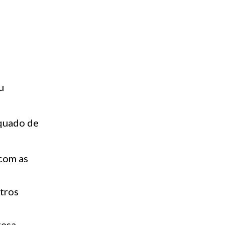
u
quado de
com as
utros
resa