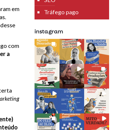
raram em
Tráfego pago
as.
 desse
instagram
fego com
er a
certa
rketing
iente)
onteúdo