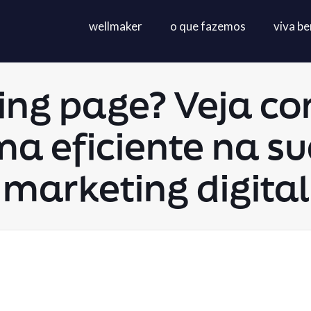
wellmaker
o que fazemos
viva b
ing page? Veja c
ma eficiente na su
marketing digital