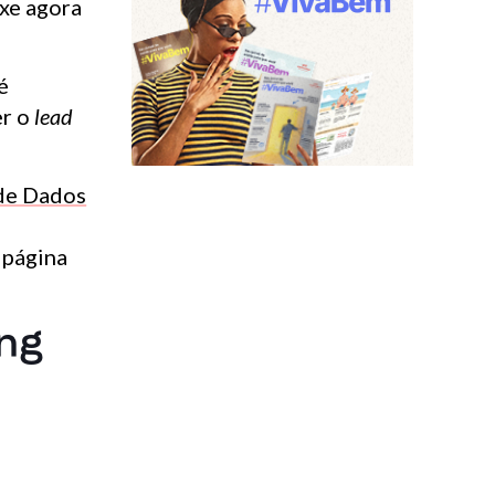
ixe agora
é
er o
lead
 de Dados
 página
ing
á