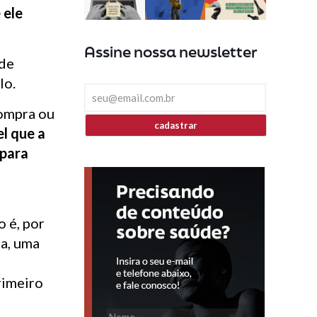
 ele
Assine nossa newsletter
ode
lo.
compra ou
cadastrar
l que a
 para
o é, por
a, uma
a
rimeiro