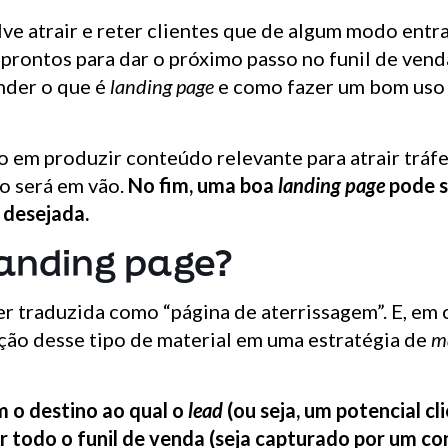
lve atrair e reter clientes que de algum modo ent
prontos para dar o próximo passo no funil de vend
nder o que é
landing page
e como fazer um bom uso
o em produzir conteúdo relevante para atrair trá
io será em vão.
No fim, uma boa
landing page
pode s
 desejada.
landing page?
r traduzida como “página de aterrissagem”. E, em 
ção desse tipo de material em uma estratégia de
ma
m o destino ao qual o
lead
(ou seja, um potencial cl
r todo o funil de venda (seja capturado por um c