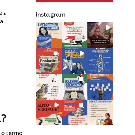
e a
instagram
ua
a?
, o termo