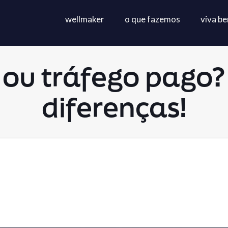
wellmaker
o que fazemos
viva b
 ou tráfego pago?
diferenças!