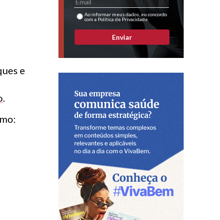
Ao informar meus dados, eu concordo
com a Política de Privacidade.
Enviar
ques e
o
.
omo: