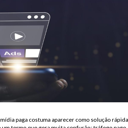
a mídia paga costuma aparecer como solução rápida
ge um termo que gera muita confusão: tráfego pago.