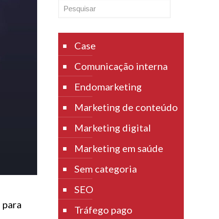
Pesquisar
Case
Comunicação interna
Endomarketing
Marketing de conteúdo
Marketing digital
Marketing em saúde
Sem categoria
SEO
 para
Tráfego pago