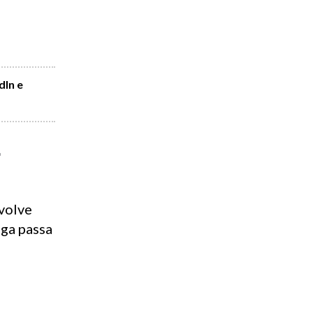
dIn e
a
volve
aga passa