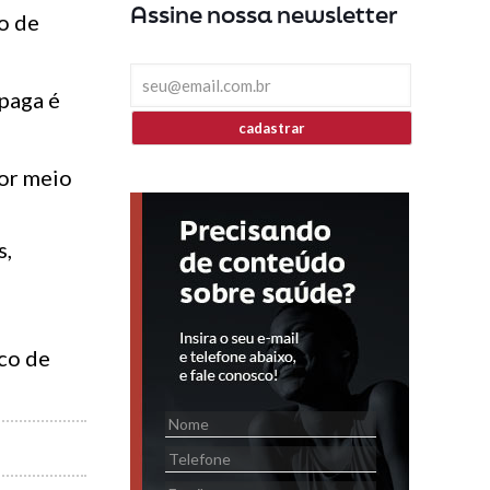
Assine nossa newsletter
o de
 paga é
cadastrar
por meio
s,
sco de