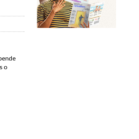
epende
s o