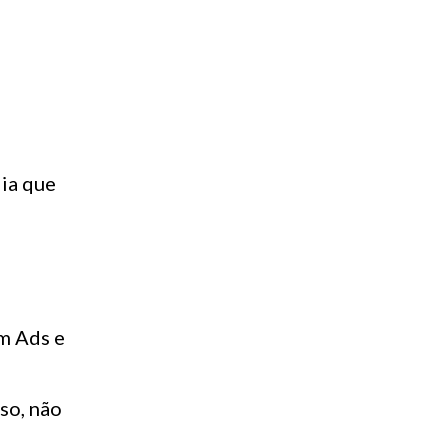
dia que
am Ads e
so, não