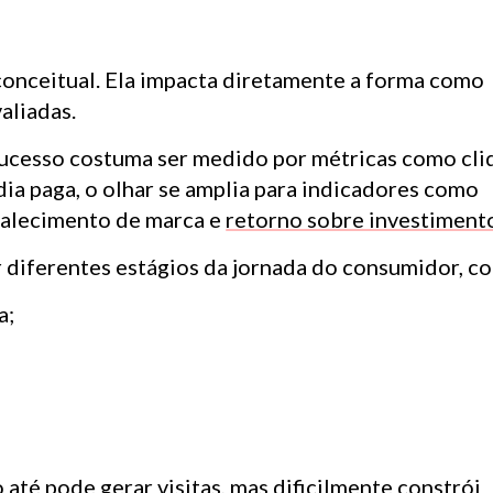
conceitual. Ela impacta diretamente a forma como
aliadas.
sucesso costuma ser medido por métricas como cli
dia paga, o olhar se amplia para indicadores como
rtalecimento de marca e
retorno sobre investiment
r diferentes estágios da jornada do consumidor, c
a;
 até pode gerar visitas, mas dificilmente constrói