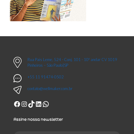
Rua Pais Leme, 524 - Conj. 101 - 10º andar CV 1019
Pinheiros – São Paulo|SP
+55 11 91474-0502
contato@wellmaker.com.br
Facebook
Instagram
TikTok
LinkedIn
WhatsApp
Assine nossa newsletter