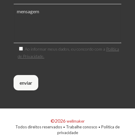
Ao informar meus dados, eu concordo com a
Política
de Privacidade.
©2026
wellmaker
Todos direitos reservados ▪
Trabalhe conosco
▪
Política de
privacidade