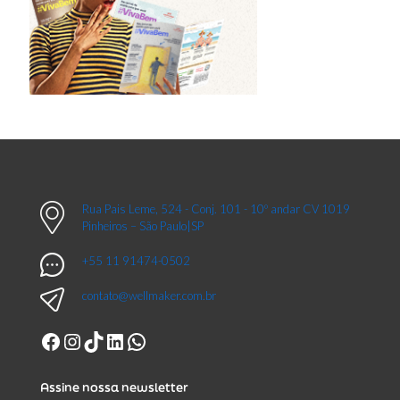
Rua Pais Leme, 524 - Conj. 101 - 10º andar CV 1019
Pinheiros – São Paulo|SP
+55 11 91474-0502
contato@wellmaker.com.br
Facebook
Instagram
TikTok
LinkedIn
WhatsApp
Assine nossa newsletter