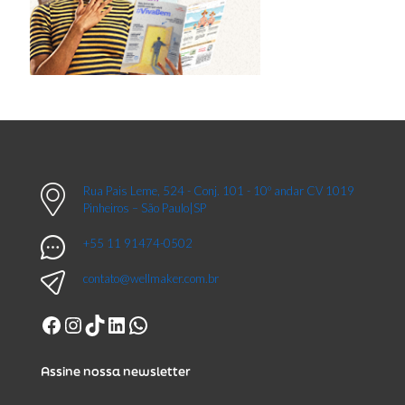
Rua Pais Leme, 524 - Conj. 101 - 10º andar CV 1019
Pinheiros – São Paulo|SP
+55 11 91474-0502
contato@wellmaker.com.br
Facebook
Instagram
TikTok
LinkedIn
WhatsApp
Assine nossa newsletter