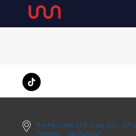
Rua Pais Leme, 524 - Conj. 101 - 10º
Pinheiros – São Paulo|SP