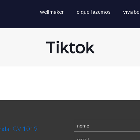
wellmaker
o que fazemos
viva b
Tiktok
 andar CV 1019