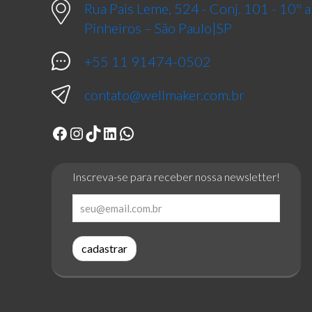
Rua Pais Leme, 524 - Conj. 101 - 10º
Pinheiros – São Paulo|SP
+55 11 91474-0502
contato@wellmaker.com.br
Facebook
Instagram
TikTok
LinkedIn
WhatsApp
Inscreva-se para receber nossa newsletter!
cadastrar