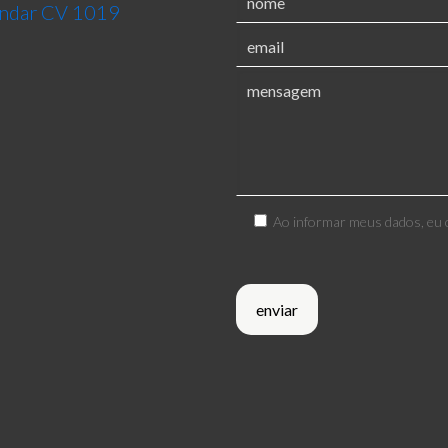
 andar CV 1019
Ao informar meus dados, eu