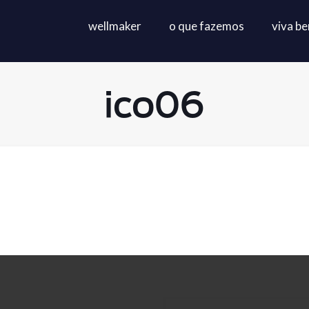
wellmaker
o que fazemos
viva b
ico06