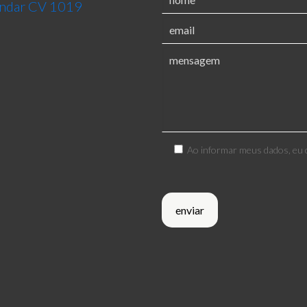
 andar CV 1019
Ao informar meus dados, eu