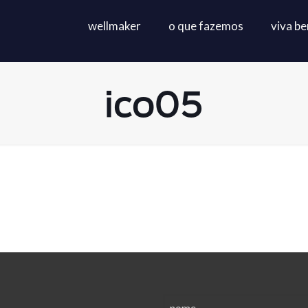
wellmaker
o que fazemos
viva b
ico05