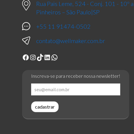
Rua Pais Leme, 524 - Conj. 101 - 10º
Pinheiros – São Paulo|SP
+55 11 91474-0502
contato@wellmaker.com.br
Facebook
Instagram
TikTok
LinkedIn
WhatsApp
Inscreva-se para receber nossa newsletter!
cadastrar