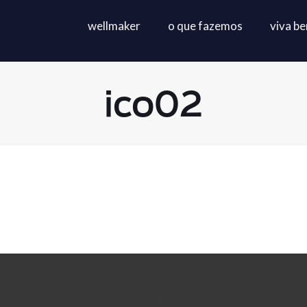
wellmaker
o que fazemos
viva b
ico02