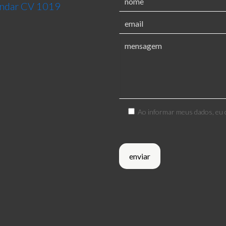
 andar CV 1019
Ao informar meus dados, eu