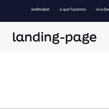
wellmaker
o que fazemos
viva b
landing-page