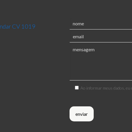
 andar CV 1019
Ao informar meus dados, eu