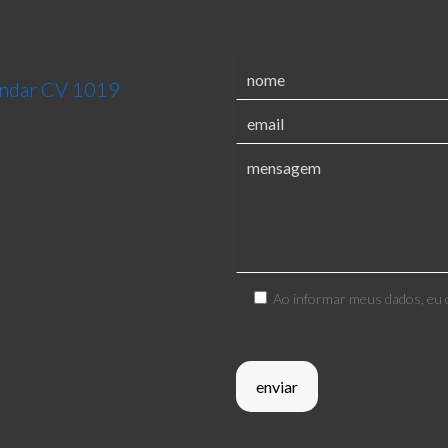
 andar CV 1019
Ao informar meus dados, eu