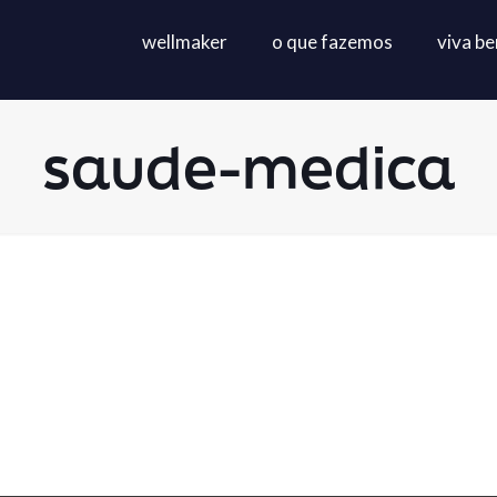
wellmaker
o que fazemos
viva b
saude-medica