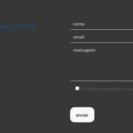
 andar CV 1019
Ao informar meus dados, eu