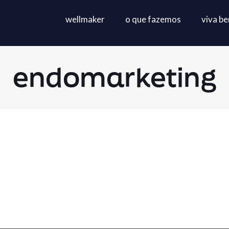
wellmaker
o que fazemos
viva b
endomarketing