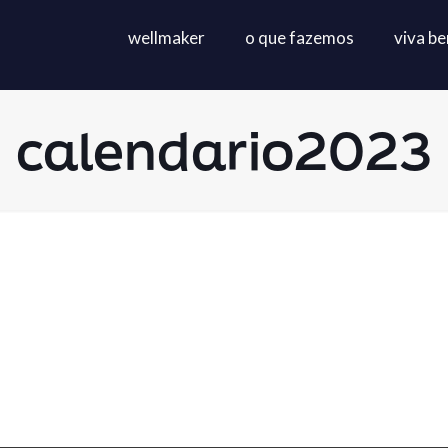
wellmaker
o que fazemos
viva b
calendario2023