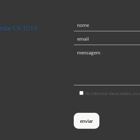
 andar CV 1019
Ao informar meus dados, eu