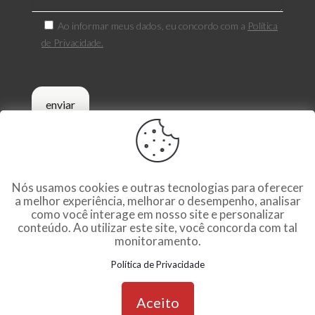
Ao informar meus dados, eu concordo com a
Política
de Privacidade.
Nós usamos cookies e outras tecnologias para oferecer
©2026
wellmaker
a melhor experiência, melhorar o desempenho, analisar
Todos direitos reservados ▪
Trabalhe conosco
▪
Política de
como você interage em nosso site e personalizar
privacidade
conteúdo. Ao utilizar este site, você concorda com tal
monitoramento.
Política de Privacidade
Aceito