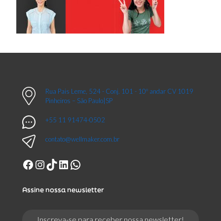
Rua Pais Leme, 524 - Conj. 101 - 10º andar CV 1019
Pinheiros – São Paulo|SP
+55 11 91474-0502
contato@wellmaker.com.br
Facebook
Instagram
TikTok
LinkedIn
WhatsApp
Assine nossa newsletter
Inscreva-se para receber nossa newsletter!